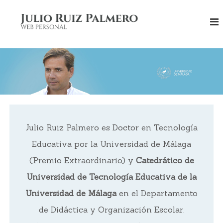
J
w
e
u
b
l
p
i
e
r
o
s
R
o
u
n
a
i
l
z
P
Julio Ruiz Palmero es Doctor en Tecnología
a
Educativa por la Universidad de Málaga
l
m
(Premio Extraordinario) y
Catedrático de
e
Universidad de Tecnología Educativa de la
r
Universidad de Málaga
en el Departamento
o
de Didáctica y Organización Escolar.