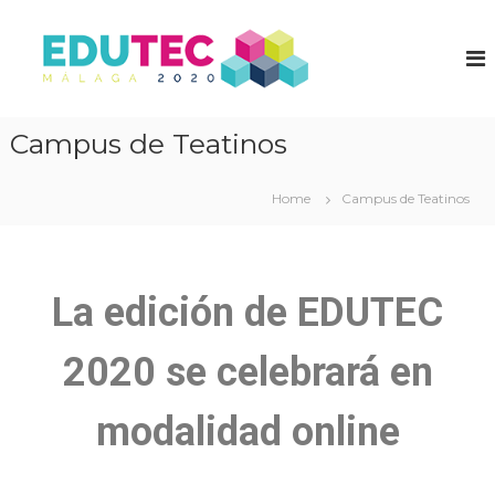
E
X
X
D
I
U
I
T
I
C
Campus de Teatinos
E
o
C
n
2
g
Home
Campus de Teatinos
r
0
e
2
s
0
o
I
–
La edición de EDUTEC
n
U
t
n
e
2020 se celebrará en
r
i
n
v
a
modalidad online
e
c
i
r
o
s
n