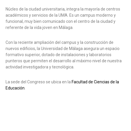
i
a
Núcleo de la ciudad universitaria, integra la mayoría de centros
l
d
E
académicos y servicios de la UMA. Es un campus moderno y
a
D
funcional, muy bien comunicado con el centro de la ciudad y
d
U
referente de la vida joven en Málaga.
T
d
E
e
C
Con la reciente ampliación del campus y la construcción de
M
nuevos edificios, la Universidad de Málaga asegura un espacio
á
formativo superior, dotado de instalaciones y laboratorios
l
punteros que permiten el desarrollo al máximo nivel de nuestra
actividad investigadora y tecnológica.
a
g
a
La sede del Congreso se ubica en la
Facultad de Ciencias de la
Educación
.